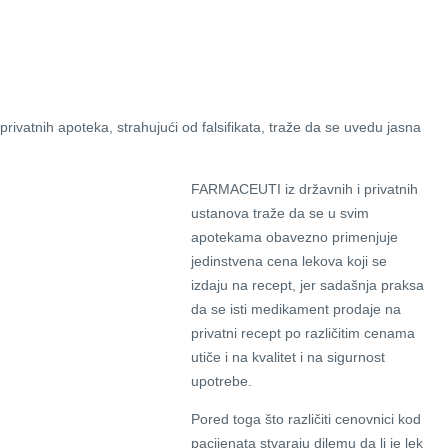
privatnih apoteka, strahujući od falsifikata, traže da se uvedu jasna
FARMACEUTI iz državnih i privatnih
ustanova traže da se u svim
apotekama obavezno primenjuje
jedinstvena cena lekova koji se
izdaju na recept, jer sadašnja praksa
da se isti medikament prodaje na
privatni recept po različitim cenama
utiče i na kvalitet i na sigurnost
upotrebe.
Pored toga što različiti cenovnici kod
pacijenata stvaraju dilemu da li je lek