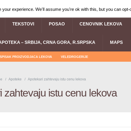
your experience. We'll assume you're ok with this, but you can opt-o
TEKSTOVI
POSAO
CENOVNIK LEKOVA
APOTEKA – SRBIJA, CRNA GORA, R.SRPSKA
MAPS
SPISAK PROIZVODJACA LEKOVA
VELEDROGERIJE
e
Apoteke
Apotekari zahtevaju istu cenu lekova
i zahtevaju istu cenu lekova