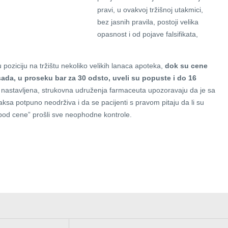
pravi, u ovakvoj tržišnoj utakmici,
bez jasnih pravila, postoji velika
opasnost i od pojave falsifikata,
u poziciju na tržištu nekoliko velikih lanaca apoteka,
dok su cene
sada, u proseku bar za 30 odsto, uveli su popuste i do 16
 nastavljena, strukovna udruženja farmaceuta upozoravaju da je sa
sa potpuno neodrživa i da se pacijenti s pravom pitaju da li su
ispod cene” prošli sve neophodne kontrole.