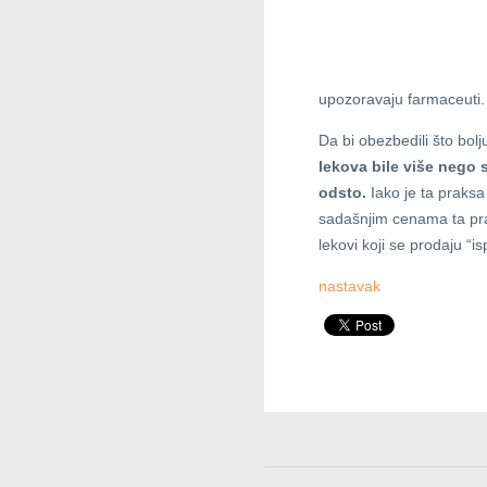
upozoravaju farmaceuti.
Da bi obezbedili što bolj
lekova bile više nego 
odsto.
Iako je ta praksa
sadašnjim cenama ta prak
lekovi koji se prodaju “
nastavak