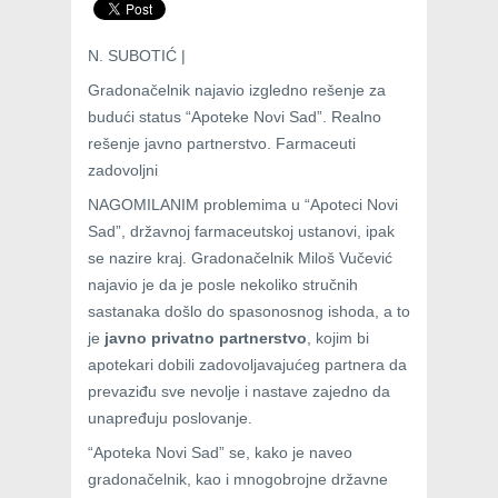
N. SUBOTIĆ |
Gradonačelnik najavio izgledno rešenje za
budući status “Apoteke Novi Sad”. Realno
rešenje javno partnerstvo. Farmaceuti
zadovoljni
NAGOMILANIM problemima u “Apoteci Novi
Sad”, državnoj farmaceutskoj ustanovi, ipak
se nazire kraj. Gradonačelnik Miloš Vučević
najavio je da je posle nekoliko stručnih
sastanaka došlo do spasonosnog ishoda, a to
je
javno privatno partnerstvo
, kojim bi
apotekari dobili zadovoljavajućeg partnera da
prevaziđu sve nevolje i nastave zajedno da
unapređuju poslovanje.
“Apoteka Novi Sad” se, kako je naveo
gradonačelnik, kao i mnogobrojne državne