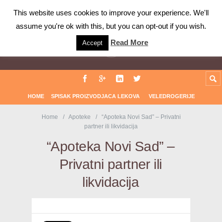
Farmaceuti.com
This website uses cookies to improve your experience. We'll
assume you're ok with this, but you can opt-out if you wish.
Read More
Accept
HOME
SPISAK PROIZVODJACA LEKOVA
VELEDROGERIJE
Home
Apoteke
“Apoteka Novi Sad” – Privatni
partner ili likvidacija
“Apoteka Novi Sad” –
Privatni partner ili
likvidacija