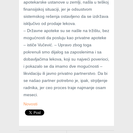
apotekarske ustanove u zemlji, našla u teškoj
finansijskoj situaciji, jer je odsustvom
sistemskog rešenja ostavljeno da se izdržava
isključivo od prodaje lekova.
– Državne apoteke su se našle na tržištu, bez
mogućnosti da posluju kao privatne apoteke
– ističe Vučević. – Upravo zbog toga
pokrenuli smo dijalog sa zaposlenima i sa
dobavljačima lekova, koji su najveći poverioci,
i pokazalo se da imamo dve mogućnosti –
likvidaciju ili javno privatno partnerstvo. Da bi
se našao partner potrebno je, ipak, strpljenje
radnika, jer ceo proces traje najmanje osam
meseci.
Novosti