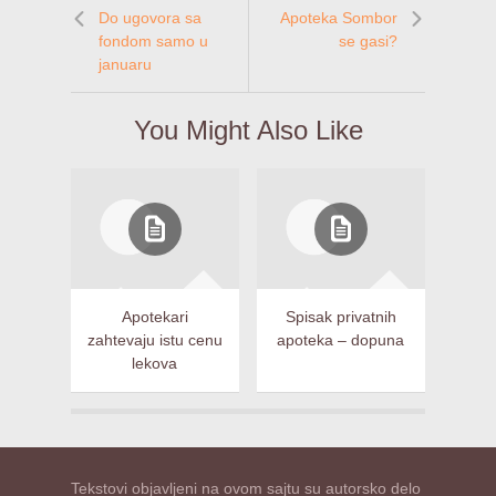
Do ugovora sa
Apoteka Sombor
fondom samo u
se gasi?
januaru
You Might Also Like
Apotekari
Spisak privatnih
zahtevaju istu cenu
apoteka – dopuna
lekova
Tekstovi objavljeni na ovom sajtu su autorsko delo