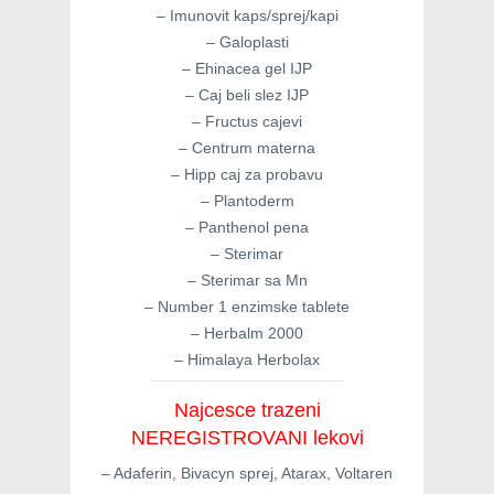
– Imunovit kaps/sprej/kapi
– Galoplasti
– Ehinacea gel IJP
– Caj beli slez IJP
– Fructus cajevi
– Centrum materna
– Hipp caj za probavu
– Plantoderm
– Panthenol pena
– Sterimar
– Sterimar sa Mn
– Number 1 enzimske tablete
– Herbalm 2000
– Himalaya Herbolax
Najcesce trazeni
NEREGISTROVANI lekovi
– Adaferin, Bivacyn sprej, Atarax, Voltaren