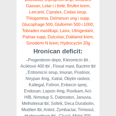
Gasvan, Lotar r i forte, Brufen krem,
Lercanil, Cipralex, Cedax sirup,
Thiogamma, Delmeson ung i supp,
Glucophage 500, Gluformin 500 i 1000,
Tobradex mast/kapi, Lasix, Utrogestani,
Palnax supp, Dulcolax, Daktanol krem,
Sinoderm N krem, Hydrocyclin 20g
Hronican deficit:
Progesteron depo, Kleromicin tbl ,
–
Aciklovir 400 tbl , Floxal mast, Bactrim tbl
, Eritromicin sirup, Imuran, Postinor,
Nirypan 4mg, Xatral, Obytin rastvor,
Kaltegal, Foliron, Enbecin sprej,
Endoxan, Lopion 4mg, Roxikam, Act-
HIB, Nimotup S, Dabroston, Januvia,
Methotrexat tbl, Soltrik, Deca Durabolin,
Moditen tbl, Anbol, Zymbactar, Trimosul,
Hydrocortison tbl., Cliacil, Midol 300,