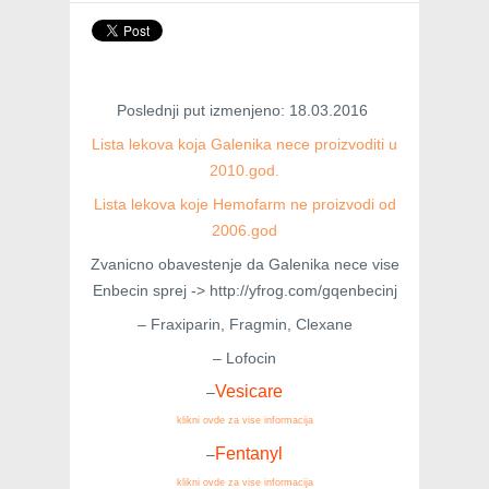
Poslednji put izmenjeno: 18.03.2016
Lista lekova koja Galenika nece proizvoditi u
2010.god.
Lista lekova koje Hemofarm ne proizvodi od
2006.god
Zvanicno obavestenje da Galenika nece vise
Enbecin sprej -> http://yfrog.com/gqenbecinj
– Fraxiparin, Fragmin, Clexane
– Lofocin
Vesicare
–
klikni ovde za vise informacija
Fentanyl
–
klikni ovde za vise informacija