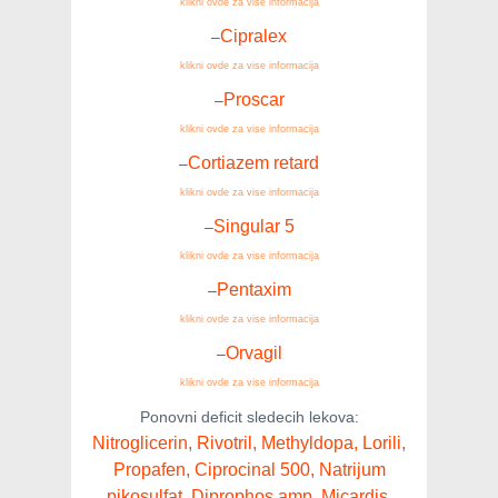
klikni ovde za vise informacija
Cipralex
–
klikni ovde za vise informacija
Proscar
–
klikni ovde za vise informacija
Cortiazem retard
–
klikni ovde za vise informacija
Singular 5
–
klikni ovde za vise informacija
Pentaxim
–
klikni ovde za vise informacija
Orvagil
–
klikni ovde za vise informacija
Ponovni deficit sledecih lekova:
Nitroglicerin, Rivotril, Methyldopa, Lorili,
Propafen, Ciprocinal 500, Natrijum
pikosulfat, Diprophos amp, Micardis,