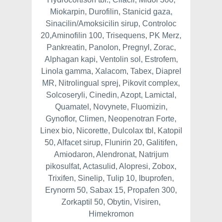
Miokarpin, Durofilin, Stanicid gaza,
Sinacilin/Amoksicilin sirup, Controloc
20,Aminofilin 100, Trisequens, PK Merz,
Pankreatin, Panolon, Pregnyl, Zorac,
Alphagan kapi, Ventolin sol, Estrofem,
Linola gamma, Xalacom, Tabex, Diaprel
MR, Nitrolingual sprej, Pikovit complex,
Solcoseryli, Cinedin, Azopt, Lamictal,
Quamatel, Novynete, Fluomizin,
Gynoflor, Climen, Neopenotran Forte,
Linex bio, Nicorette, Dulcolax tbl, Katopil
50, Alfacet sirup, Flunirin 20, Galitifen,
Amiodaron, Alendronat, Natrijum
pikosulfat, Actasulid, Alopresi, Zobox,
Trixifen, Sinelip, Tulip 10, Ibuprofen,
Erynorm 50, Sabax 15, Propafen 300,
Zorkaptil 50, Obytin, Visiren,
Himekromon