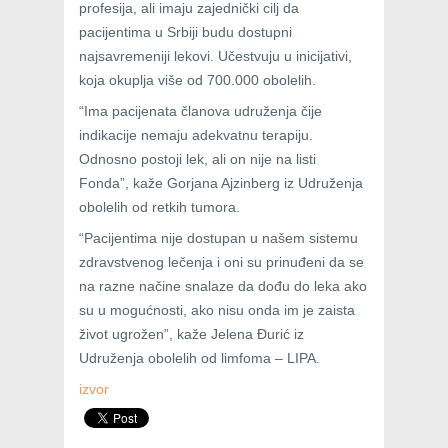
profesija, ali imaju zajednički cilj da
pacijentima u Srbiji budu dostupni
najsavremeniji lekovi. Učestvuju u inicijativi,
koja okuplja više od 700.000 obolelih.
“Ima pacijenata članova udruženja čije
indikacije nemaju adekvatnu terapiju.
Odnosno postoji lek, ali on nije na listi
Fonda”, kaže Gorjana Ajzinberg iz Udruženja
obolelih od retkih tumora.
“Pacijentima nije dostupan u našem sistemu
zdravstvenog lečenja i oni su prinuđeni da se
na razne načine snalaze da dođu do leka ako
su u mogućnosti, ako nisu onda im je zaista
život ugrožen”, kaže Jelena Đurić iz
Udruženja obolelih od limfoma – LIPA.
izvor