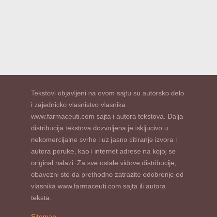
Tekstovi objavljeni na ovom sajtu su autorsko delo
i zajednicko vlasnistvo vlasnika
www.farmaceuti.com sajta i autora tekstova. Dalja
distribucija tekstova dozvoljena je iskljucivo u
nekomercijalne svrhe i uz jasno citiranje izvora i
autora poruke, kao i internet adrese na kojoj se
original nalazi. Za sve ostale vidove distribucije,
obavezni ste da prethodno zatrazite odobrenje od
vlasnika www.farmaceuti.com sajta ili autora
teksta.
Sitemap