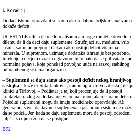
I. Kovačić |
Dodaci ishrani opravdani su samo ako se laboratorijskim analizama
dokaže deficit.
UČESTALE infekcije među mališanima mnoge roditelje dovode u
dilemu da li da deci daju suplemente. Stručnjaci su, međutim, vrlo
jasni – samo po preporuci lekara ako postoji deficit vitamina i
minerala. U suprotnom, uzimanje dodataka ishrani je bespotrebno.
Infekcije u dečjem uzrastu uglavnom bi trebalo da se prihvataju kao
normalna pojava, koja ponekad povoljno utiče na razvoj stabilnog
odbrambenog sistema organizma.
–
Suplementi se daju samo ako postoji deficit nekog hranljivog
sastojka
– kaže dr Srđa Janković, imunolog u Univerzitetskoj dečjoj
klinici u Tiršovoj. – Pedijatar je taj koji procenjuje da li postoji
konkretan razlog za dodavanje vitamina i minerala u ishranu deteta.
Pojedini suplementi mogu da imaju medicinsko opravdanje. Ali
generalno, savet da davanje suplemenata jača imuni sistem ne može
da se podrži. Jer, kada se daju suplementi mora da postoji određeni
cilj šta sa njima želi da se postigne.
B92