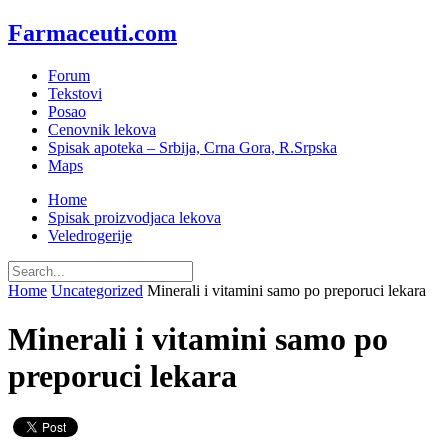
Farmaceuti.com
Forum
Tekstovi
Posao
Cenovnik lekova
Spisak apoteka – Srbija, Crna Gora, R.Srpska
Maps
Home
Spisak proizvodjaca lekova
Veledrogerije
Home
Uncategorized
Minerali i vitamini samo po preporuci lekara
Minerali i vitamini samo po
preporuci lekara