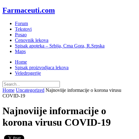
Farmaceuti.com
Forum
Tekstovi
Posao
Cenovnik lekova
Spisak apoteka – Srbija, Crna Gora, R.Srpska
Maps
Home
Spisak proizvodjaca lekova
Veledrogerije
Home
Uncategorized
Najnoviije informacije o korona virusu
COVID-19
Najnoviije informacije o
korona virusu COVID-19