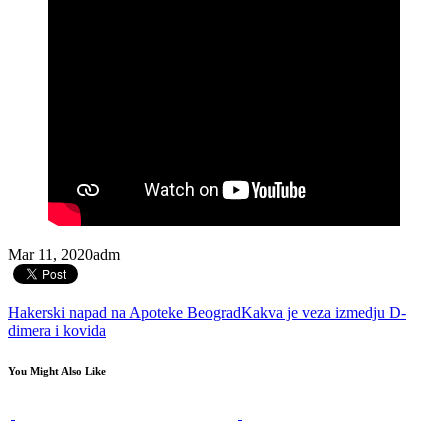
Mar 11, 2020
adm
Hakerski napad na Apoteke Beograd
Kakva je veza izmedju D-
dimera i kovida
You Might Also Like