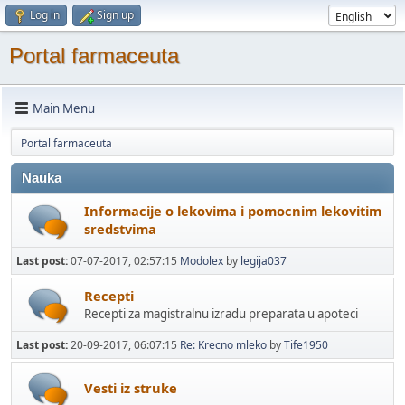
Log in
Sign up
Portal farmaceuta
Main Menu
Portal farmaceuta
Nauka
Informacije o lekovima i pomocnim lekovitim
sredstvima
Last post:
07-07-2017, 02:57:15
Modolex
by
legija037
Recepti
Recepti za magistralnu izradu preparata u apoteci
Last post:
20-09-2017, 06:07:15
Re: Krecno mleko
by
Tife1950
Vesti iz struke