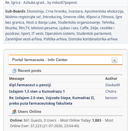
Re: Igrica - Azbuka grad...
by
milos87popovic
Sub-Boards
Ekonomija
Crna hronika
Svastara
Apsolventska ekskurzija
Molimo registrujte se!
Introducing
Smesne slike
Klipovi iz Filmova
Igre
bez granica
Vesti iz Banja Luke
Studentsko organizovanje
Tehnika
Muzika, film,TV, tekstovi pesama
Ljubav i sex
Caffe
Zelje, cestitke i
pozdravi
Sport
IT vesti
Operativni sistemi
Studentski parlament
Zanimljive vesti-arhiva
Politika-arhiva
Domska kombinatorika-arhiva
Portal farmaceuta - Info Center
Recent posts
Message
Author
dipl.farmaceut u penziji
Slavka49
Izdajem 1,5 stan u Kumodrazu 1
Chotra
Re: Izdajem 2.0 stan, Vojvode Stepe, Kumodraz II,
benson
preko puta farmaceutskog fakulteta
Users Online
Online:
841 Guests, 0 Users - Most Online Today:
1,883
- Most
Online Ever: 37,223 (21-07-2026, 23:04:40)