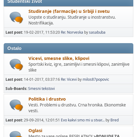
Studentski zivot
Studiranje (farmacije) u Srbiji i svetu
Uopste o studiranju. Studiranje u inostranstvu.
Nostrifikacija.
Last post:
19-02-2017, 11:53:20
Re: Norveska
by
sasabuba
Ostalo
Vicevi, smesne slike, klipovi
Sportski kviz, igre, zanimljivi i smesni klipovi, zanimljive
slike
Last post:
14-01-2017, 03:37:16
Re: Vicevi
by
milos87popovic
Sub-Boards
Smesni tekstovi
Politika i drustvo
Vesti. Problemi u drustvu. Crna hronika. Ekonomske
vesti.
Last post:
29-09-2014, 12:01:51
Evo kakvi smo mi u stvar...
by
Bred
Oglasi
Mesto za vase oglase.BESPLATNO!
>PONUDE ZA