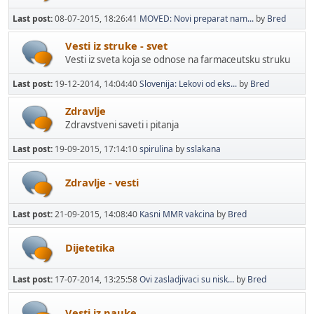
Last post:
08-07-2015, 18:26:41
MOVED: Novi preparat nam...
by
Bred
Vesti iz struke - svet
Vesti iz sveta koja se odnose na farmaceutsku struku
Last post:
19-12-2014, 14:04:40
Slovenija: Lekovi od eks...
by
Bred
Zdravlje
Zdravstveni saveti i pitanja
Last post:
19-09-2015, 17:14:10
spirulina
by
sslakana
Zdravlje - vesti
Last post:
21-09-2015, 14:08:40
Kasni MMR vakcina
by
Bred
Dijetetika
Last post:
17-07-2014, 13:25:58
Ovi zasladjivaci su nisk...
by
Bred
Vesti iz nauke