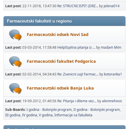
Last post:
22-11-2018, 13:47:30
Re: STRUCNI ISPIT (DRZ...
by
jelena014
Farmaceutski fakulteti u regionu
Farmaceutski odsek Novi Sad
Last post:
03-03-2014, 11:58:48
Help!Ispitna pitanja iz ...
by
madam Mim
Farmaceutski fakultet Podgorica
Last post:
02-02-2014, 04:34:43
Re: Zvanicni sajt Farmac...
by
kotoranka1
Farmaceutski odsek Banja Luka
Last post:
19-09-2012, 01:40:56
Re: Pitanja i dileme vez...
by
alenmehovic
Sub-Boards
I godina - Bolonjski program
II godina - Bolonjski program
III godina
IV godina
V godina
Informacije sa fakulteta