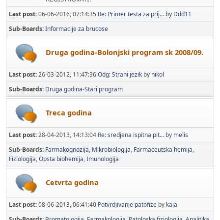
Last post:
06-06-2016, 07:14:35
Re: Primer testa za prij...
by
Ddd11
Sub-Boards
Informacije za brucose
Druga godina-Bolonjski program sk 2008/09.
Last post:
26-03-2012, 11:47:36
Odg: Strani jezik
by
nikol
Sub-Boards
Druga godina-Stari program
Treca godina
Last post:
28-04-2013, 14:13:04
Re: sredjena ispitna pit...
by
melis
Sub-Boards
Farmakognozija
Mikrobiologija
Farmaceutska hemija
Fiziologija
Opsta biohemija
Imunologija
Cetvrta godina
Last post:
08-06-2013, 06:41:40
Potvrdjivanje patofize
by
kaja
Sub-Boards
Bromatologija
Farmakologija
Patoloska fiziologija
Analitika