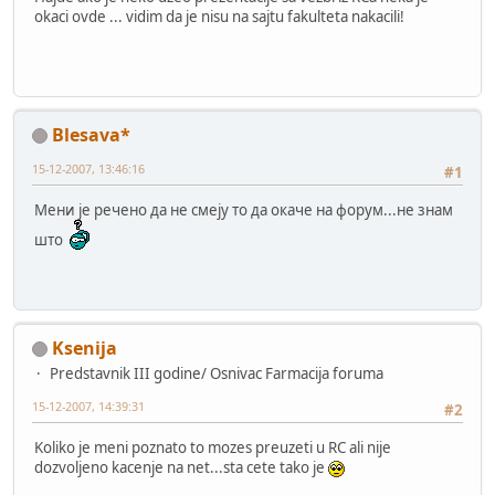
okaci ovde ... vidim da je nisu na sajtu fakulteta nakacili!
Blesava*
15-12-2007, 13:46:16
#1
Мени је речено да не смеју то да окаче на форум...не знам
што
Ksenija
Predstavnik III godine/ Osnivac Farmacija foruma
15-12-2007, 14:39:31
#2
Koliko je meni poznato to mozes preuzeti u RC ali nije
dozvoljeno kacenje na net...sta cete tako je