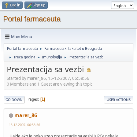
Log in
Sign up
Portal farmaceuta
Main Menu
Portal farmaceuta
Farmaceutski fakultet u Beogradu
►
Treca godina
Imunologija
Prezentacija sa vezbi
►
►
►
Prezentacija sa vezbi
Started by marer_86, 15-12-2007, 06:58:56
0 Members and 1 Guest are viewing this topic.
Pages
1
GO DOWN
USER ACTIONS
marer_86
15-12-2007, 06:58:56
Hajde ako je neko uzeo prezentacije sa vezbi iz RCa neka je