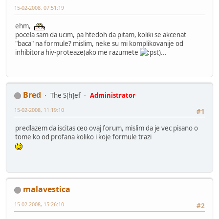
15-02-2008, 07:51:19
ehm,
pocela sam da ucim, pa htedoh da pitam, koliki se akcenat
"baca" na formule? mislim, neke su mi komplikovanije od
inhibitora hiv-proteaze(ako me razumete
)...
Bred
The S[h]ef
Administrator
15-02-2008, 11:19:10
#1
predlazem da iscitas ceo ovaj forum, mislim da je vec pisano o
tome ko od profana koliko i koje formule trazi
malavestica
15-02-2008, 15:26:10
#2