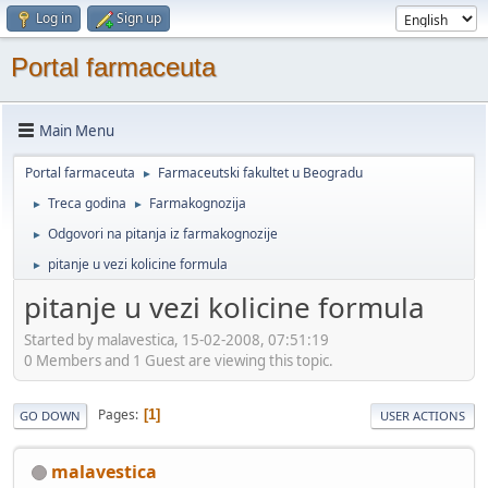
Log in
Sign up
Portal farmaceuta
Main Menu
Portal farmaceuta
Farmaceutski fakultet u Beogradu
►
Treca godina
Farmakognozija
►
►
Odgovori na pitanja iz farmakognozije
►
pitanje u vezi kolicine formula
►
pitanje u vezi kolicine formula
Started by malavestica, 15-02-2008, 07:51:19
0 Members and 1 Guest are viewing this topic.
Pages
1
GO DOWN
USER ACTIONS
malavestica