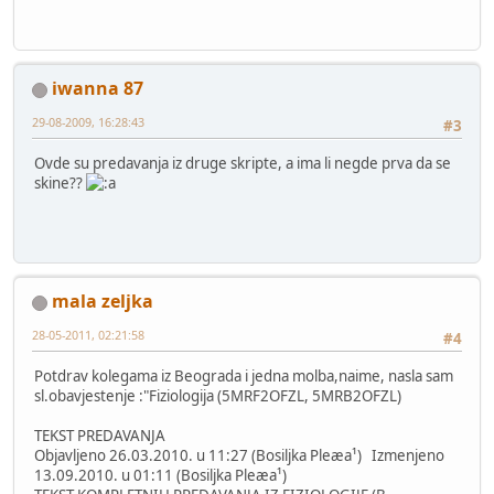
iwanna 87
29-08-2009, 16:28:43
#3
Ovde su predavanja iz druge skripte, a ima li negde prva da se
skine??
mala zeljka
28-05-2011, 02:21:58
#4
Potdrav kolegama iz Beograda i jedna molba,naime, nasla sam
sl.obavjestenje :"Fiziologija (5MRF2OFZL, 5MRB2OFZL)
TEKST PREDAVANJA
Objavljeno 26.03.2010. u 11:27 (Bosiljka Pleæa¹) Izmenjeno
13.09.2010. u 01:11 (Bosiljka Pleæa¹)