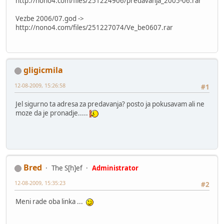
http://nono4.com/files/251224906/predavanja_2005-06.rar
Vezbe 2006/07.god ->
http://nono4.com/files/251227074/Ve_be0607.rar
gligicmila
12-08-2009, 15:26:58
#1
Jel sigurno ta adresa za predavanja? posto ja pokusavam ali ne
moze da je pronadje.....
Bred
The S[h]ef
Administrator
12-08-2009, 15:35:23
#2
Meni rade oba linka ...