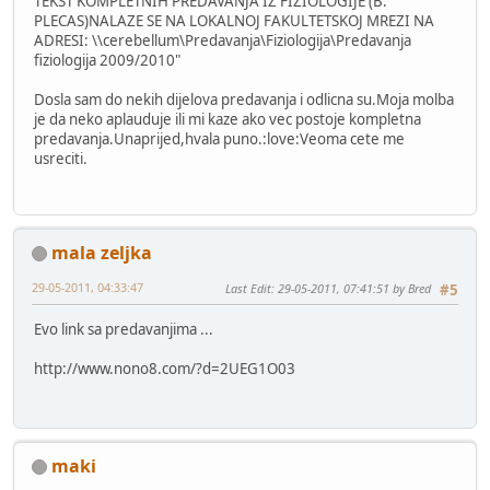
TEKST KOMPLETNIH PREDAVANJA IZ FIZIOLOGIJE (B.
PLECAS)NALAZE SE NA LOKALNOJ FAKULTETSKOJ MREZI NA
ADRESI: \\cerebellum\Predavanja\Fiziologija\Predavanja
fiziologija 2009/2010"
Dosla sam do nekih dijelova predavanja i odlicna su.Moja molba
je da neko aplauduje ili mi kaze ako vec postoje kompletna
predavanja.Unaprijed,hvala puno.:love:Veoma cete me
usreciti.
mala zeljka
29-05-2011, 04:33:47
Last Edit
: 29-05-2011, 07:41:51 by Bred
#5
Evo link sa predavanjima ...
http://www.nono8.com/?d=2UEG1O03
maki