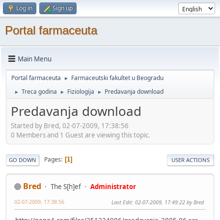
Log in
Sign up
Portal farmaceuta
Main Menu
Portal farmaceuta
Farmaceutski fakultet u Beogradu
►
Treca godina
Fiziologija
Predavanja download
►
►
►
Predavanja download
Started by Bred, 02-07-2009, 17:38:56
0 Members and 1 Guest are viewing this topic.
Pages
1
GO DOWN
USER ACTIONS
Bred
The S[h]ef
Administrator
02-07-2009, 17:38:56
Last Edit
: 02-07-2009, 17:49:22 by Bred