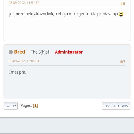
03-09-2012, 11:51:32
#6
jel moze neki aktivni link,trebaju mi urgentno ta predavanja
Bred
The S[h]ef
Administrator
03-09-2012, 13:05:51
#7
Imas pm.
Pages
1
GO UP
USER ACTIONS