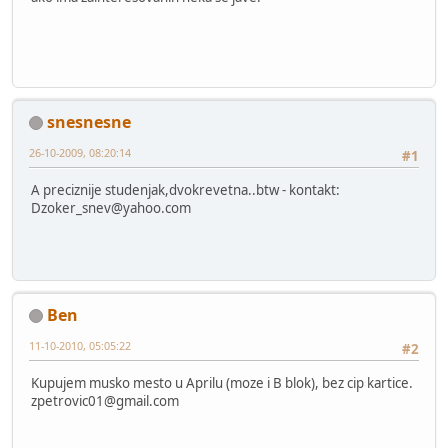
snesnesne
26-10-2009, 08:20:14
#1
A preciznije studenjak,dvokrevetna..btw - kontakt:
Dzoker_snev@yahoo.com
Ben
11-10-2010, 05:05:22
#2
Kupujem musko mesto u Aprilu (moze i B blok), bez cip kartice.
zpetrovic01@gmail.com