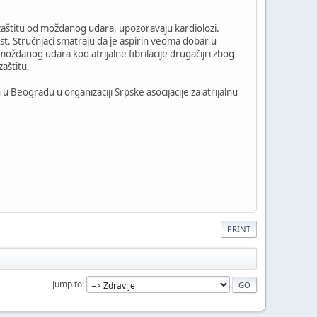
ao zaštitu od moždanog udara, upozoravaju kardiolozi.
st. Stručnjaci smatraju da je aspirin veoma dobar u
oždanog udara kod atrijalne fibrilacije drugačiji i zbog
zaštitu.
u Beogradu u organizaciji Srpske asocijacije za atrijalnu
PRINT
Jump to