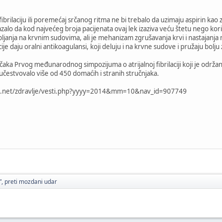
nu fibrilaciju ili poremećaj srčanog ritma ne bi trebalo da uzimaju aspirin k
alo da kod najvećeg broja pacijenata ovaj lek izaziva veću štetu nego kori
ljanja na krvnim sudovima, ali je mehanizam zgrušavanja krvi i nastajanja m
ije daju oralni antikoagulansi, koji deluju i na krvne sudove i pružaju bolju 
aka Prvog međunarodnog simpozijuma o atrijalnoj fibrilaciji koji je održan 
e učestvovalo više od 450 domaćih i stranih stručnjaka.
92.net/zdravlje/vesti.php?yyyy=2014&mm=10&nav_id=907749
”, preti mozdani udar