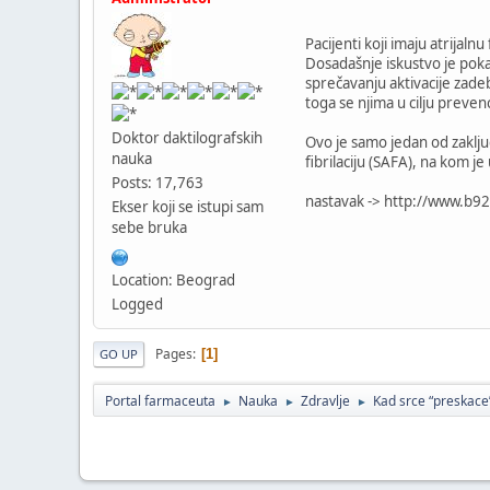
Pacijenti koji imaju atrijal
Dosadašnje iskustvo je pokaz
sprečavanju aktivacije zadeb
toga se njima u cilju prevenc
Doktor daktilografskih
Ovo je samo jedan od zaključ
nauka
fibrilaciju (SAFA), na kom j
Posts: 17,763
nastavak -> http://www.b
Ekser koji se istupi sam
sebe bruka
Location: Beograd
Logged
Pages
1
GO UP
Portal farmaceuta
Nauka
Zdravlje
Kad srce “preskace
►
►
►