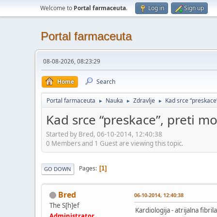
Welcome to
Portal farmaceuta
.
Log in
Sign up
Portal farmaceuta
08-08-2026, 08:23:29
Home
Search
Portal farmaceuta
Nauka
Zdravlje
Kad srce “preskace
►
►
►
Kad srce “preskace”, preti m
Started by Bred, 06-10-2014, 12:40:38
0 Members and 1 Guest are viewing this topic.
Pages
1
GO DOWN
Bred
06-10-2014, 12:40:38
The S[h]ef
Kardiologija - atrijalna fib
Administrator