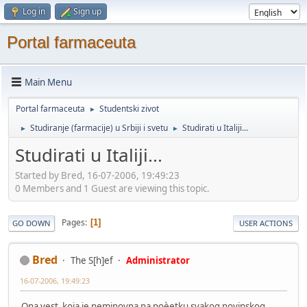
Log in
Sign up
Portal farmaceuta
Main Menu
Portal farmaceuta
Studentski zivot
►
Studiranje (farmacije) u Srbiji i svetu
Studirati u Italiji...
►
►
Studirati u Italiji...
Started by Bred, 16-07-2006, 19:49:23
0 Members and 1 Guest are viewing this topic.
Pages
1
GO DOWN
USER ACTIONS
Bred
The S[h]ef
Administrator
16-07-2006, 19:49:23
Ona vest koja je neminovna na poèetku svakog novinskog