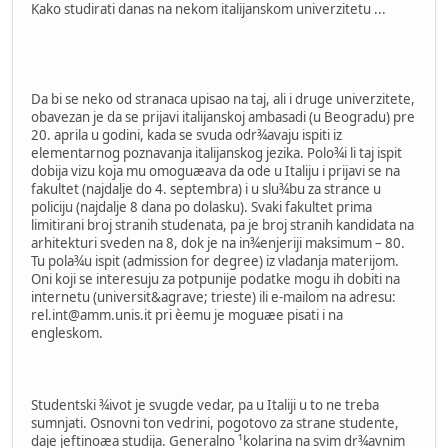
Kako studirati danas na nekom italijanskom univerzitetu ...
Da bi se neko od stranaca upisao na taj, ali i druge univerzitete,
obavezan je da se prijavi italijanskoj ambasadi (u Beogradu) pre
20. aprila u godini, kada se svuda odr¾avaju ispiti iz
elementarnog poznavanja italijanskog jezika. Polo¾i li taj ispit
dobija vizu koja mu omoguæava da ode u Italiju i prijavi se na
fakultet (najdalje do 4. septembra) i u slu¾bu za strance u
policiju (najdalje 8 dana po dolasku). Svaki fakultet prima
limitirani broj stranih studenata, pa je broj stranih kandidata na
arhitekturi sveden na 8, dok je na in¾enjeriji maksimum – 80.
Tu pola¾u ispit (admission for degree) iz vladanja materijom.
Oni koji se interesuju za potpunije podatke mogu ih dobiti na
internetu (universit&agrave; trieste) ili e-mailom na adresu:
rel.int@amm.unis.it
pri èemu je moguæe pisati i na
engleskom.
Studentski ¾ivot je svugde vedar, pa u Italiji u to ne treba
sumnjati. Osnovni ton vedrini, pogotovo za strane studente,
daje jeftinoæa studija. Generalno ¹kolarina na svim dr¾avnim