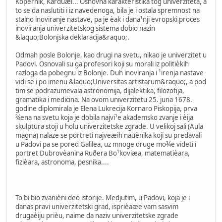
Kopernik, Karduæi... Osnovna karakteristika tog univerziteta, a
to se da naslutiti i iz navedenoga, bila je i ostala spremnost na
stalno inoviranje nastave, pa je èak i dana¹nji evropski proces
inoviranja univerzitetskog sistema dobio nazin
&laquo;Bolonjska deklaracija&raquo;.
Odmah posle Bolonje, kao drugi na svetu, nikao je univerzitet u
Padovi. Osnovali su ga profesori koji su morali iz politièkih
razloga da pobegnu iz Bolonje. Duh inoviranja i ¹irenja nastave
vidi se i po imenu &laquo;Universitas artistarum&raquo;, a pod
tim se podrazumevala astronomija, dijalektika, filozofija,
gramatika i medicina. Na ovom univerzitetu 25. juna 1678.
godine diplomirala je Elena Lukrecija Kornaro Piskopija, prva
¾ena na svetu koja je dobila najvi¹e akademsko zvanje i èija
skulptura stoji u holu univerzitetske zgrade. U velikoj sali (Aula
magna) nalaze se portreti najveæih nauènika koji su predavali
u Padovi pa se pored Galilea, uz mnoge druge mo¾e videti i
portret Dubrovèanina Ruðera Bo¹koviæa, matematièara,
fizièara, astronoma, pesnika....
To bi bio zvanièni deo istorije. Medjutim, u Padovi, koja je i
danas pravi univerzitetski grad, isprièaæe vam sasvim
drugaèiju prièu, naime da naziv univerzitetske zgrade