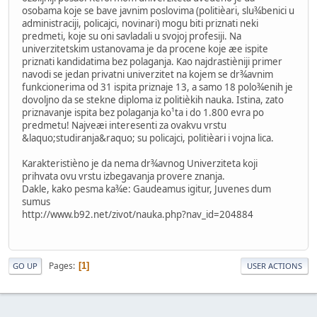
osobama koje se bave javnim poslovima (politièari, slu¾benici u
administraciji, policajci, novinari) mogu biti priznati neki
predmeti, koje su oni savladali u svojoj profesiji. Na
univerzitetskim ustanovama je da procene koje æe ispite
priznati kandidatima bez polaganja. Kao najdrastièniji primer
navodi se jedan privatni univerzitet na kojem se dr¾avnim
funkcionerima od 31 ispita priznaje 13, a samo 18 polo¾enih je
dovoljno da se stekne diploma iz politièkih nauka. Istina, zato
priznavanje ispita bez polaganja ko¹ta i do 1.800 evra po
predmetu! Najveæi interesenti za ovakvu vrstu
&laquo;studiranja&raquo; su policajci, politièari i vojna lica.
Karakteristièno je da nema dr¾avnog Univerziteta koji
prihvata ovu vrstu izbegavanja provere znanja.
Dakle, kako pesma ka¾e: Gaudeamus igitur, Juvenes dum
sumus
http://www.b92.net/zivot/nauka.php?nav_id=204884
Pages
1
GO UP
USER ACTIONS