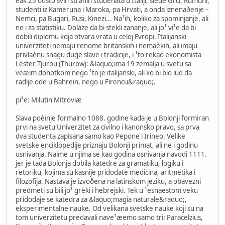
èak 25 odsto svih stranih studenata u Italiji, slede Grci, Rumuni,
studenti iz Kameruna i Maroka, pa Hrvati, a onda iznenaðenje –
Nemci, pa Bugari, Rusi, Kinezi... Na¹ih, koliko za spominjanje, ali
ne i za statistiku. Dolaze da bi stekli zananje, ali jo¹ vi¹e da bi
dobili diplomu koja otvara vrata u celoj Evropi. Italijanski
univerziteti nemaju renome britanskih i nemaèkih, ali imaju
privlaènu snagu duge slave i tradicije, i ¹to rekao ekonomista
Lester Tjurou (Thurow): &laquo;ima 19 zemalja u svetu sa
veæim dohotkom nego ¹to je italijanski, ali ko bi bio lud da
radije ode u Bahrein, nego u Firencu&raquo;.
pi¹e: Milutin Mitroviæ
Slava poèinje formalno 1088. godine kada je u Bolonji formiran
prvi na svetu Univerzitet za civilno i kanonsko pravo, sa prva
dva studenta zapisana samo kao Pepone i Irineo. Velike
svetske enciklopedije priznaju Bolonji primat, ali ne i godinu
osnivanja. Naime u njima se kao godina osnivanja navodi 1111.
jer je tada Bolonja dobila katedre za gramatiku, logiku i
retoriku, kojima su kasnije pridodate medicina, aritmetika i
filozofija. Nastava je izvoðena na latinskom jeziku, a obavezni
predmeti su bili jo¹ grèki i hebrejski. Tek u ¹esnaestom veku
pridodaje se katedra za &laquo;magia naturale&raquo;,
eksperimentalne nauke. Od velikana svetske nauke koji su na
tom univerzitetu predavali nave¹æemo samo tri: Paracelzius,