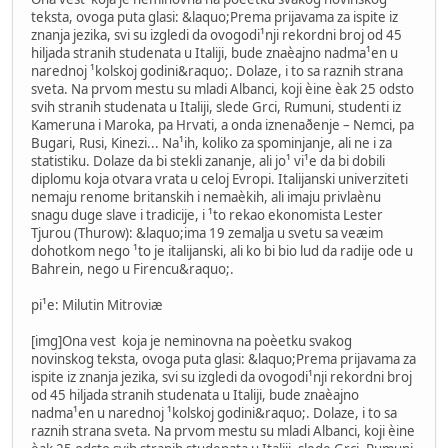
teksta, ovoga puta glasi: &laquo;Prema prijavama za ispite iz
znanja jezika, svi su izgledi da ovogodi¹nji rekordni broj od 45
hiljada stranih studenata u Italiji, bude znaèajno nadma¹en u
narednoj ¹kolskoj godini&raquo;. Dolaze, i to sa raznih strana
sveta. Na prvom mestu su mladi Albanci, koji èine èak 25 odsto
svih stranih studenata u Italiji, slede Grci, Rumuni, studenti iz
Kameruna i Maroka, pa Hrvati, a onda iznenaðenje – Nemci, pa
Bugari, Rusi, Kinezi... Na¹ih, koliko za spominjanje, ali ne i za
statistiku. Dolaze da bi stekli zananje, ali jo¹ vi¹e da bi dobili
diplomu koja otvara vrata u celoj Evropi. Italijanski univerziteti
nemaju renome britanskih i nemaèkih, ali imaju privlaènu
snagu duge slave i tradicije, i ¹to rekao ekonomista Lester
Tjurou (Thurow): &laquo;ima 19 zemalja u svetu sa veæim
dohotkom nego ¹to je italijanski, ali ko bi bio lud da radije ode u
Bahrein, nego u Firencu&raquo;.
pi¹e: Milutin Mitroviæ
[img]Ona vest koja je neminovna na poèetku svakog
novinskog teksta, ovoga puta glasi: &laquo;Prema prijavama za
ispite iz znanja jezika, svi su izgledi da ovogodi¹nji rekordni broj
od 45 hiljada stranih studenata u Italiji, bude znaèajno
nadma¹en u narednoj ¹kolskoj godini&raquo;. Dolaze, i to sa
raznih strana sveta. Na prvom mestu su mladi Albanci, koji èine