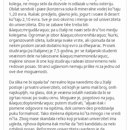
kolega, ne mogu sebi da dozvole ni odlazak u neku osteriju.
Obilat sendviè i piæe (konzerva soka ili mineralne vode) ko¹taju
1,20 evra. Ruèak: predjelo, glavno jelo, jogurt i voæe ili desert
ko¹taju 2,10 evra. Sve je ovo okvirno i menja se od univerziteta
do univerziteta. ©to se zabave tièe treba biti
&laquo;mrgud&raquo; pa u Italiji ne naæi sebi dru¹tvo medju
kolegama. Ogroman je izbor &laquo;otvorenih&raquo; ¾urki,
organizovanih izleta, ludiranja svake vrste, ali i ponuda da se
nekim poslom zaradi dodatno koji evro za d¾eparac. Prosek
studiranja (za Italijane) je 7,5 godina, jer se italijanski studenti
veæinom dele na takozvane &laquo;mammone&raquo;,
majkine sinove ili one koji studiraju radeæi istovremeno neki
redovan posao. Stranci uglavnom nemaju prilike ni za jednu od
ove dve moguænosti.
Da slika ne bi ispala ba¹ nerealno lepa navedimo da u Italiji
postoje i privatni univerziteti, od kojih je samo mali broj, onih
najskupljih, na glasu, dok je veæina ostalih nastala da bi se
zgrtao novac po svaku cenu. Moguæe je, pogotovo na jugu,
&laquo;dopisnim&raquo; putem studirati, ¹aljuæi èak i
pismene odgovore na ispitima, dok usmeni deo predstavlja
puku formalnost. Tako steèena diploma ko¹ta mnogo i ne vredi
ni¹ta. Zbog mase skandala retko koji privatan univerzitet ima
ugleda, njihova diploma èak mo¾e da ¹teti kandidatu za neki
ozbiljniji posao. Reformom univerziteta uvedeno je da