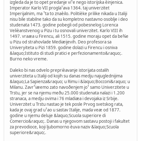
izgleda da je to opet predanje vi¹e nego istorijska èinjenica.
Imperator Karlo VII progla¹ava 1364. taj univerzitet
Imperijalnim, ma ¹ta to znaèilo. Politièke prilike nikada u Italiji
nisu bile stabilne tako da su kompletno nastavno osoblje i deo
studenata 1473. godine pobegli od pobesnelog Lorenca
Velièanstvenog u Pizu i tu osnovali univerzitet. Karlo VIII ih
1497. vraæa u Firencu, ali 1515. godine moraju opet da be¾e
u Pizu od strahovlade Mediæijevih. Deo profesora sa
Univeryiteta u Pizi 1859. godine dolazi u Firencu i osniva
&laquo;Istituto di studi pratici e perfezionamento&raquo;.
Burno neko vreme.
Daleko bi nas odvelo preprièavanje istorijata ostalih
univerziteta u Italiji od kojih su danas medju najuglednijima
&laquo;La Sapienza&raquo; u Rimu i &laquo;Bocconi&raquo; u
Milanu. Zavr¹iæemo zato navoðenjem jo¹ samo Univerzitete u
Trstu, jer se na njemu meðu 25.000 studenata nalazi i 1.200
stranaca, a medju ovima i 76 mladiæa i devojaka iz Srbije.
Univerzitet u Trstu nastao je tek posle Prvog svetskog rata,
kada je ovaj grad u¹ao u sastav Italije, mada veæ od 1877.
godine u njemu deluje &laquo;Scuola superiore di
Comercio&raquo;. Danas u njegovom sastavu postoji i fakultet
za prevodioce, koji ljubomorno èuva naziv &laquo;Scuola
superiore&raquo;.