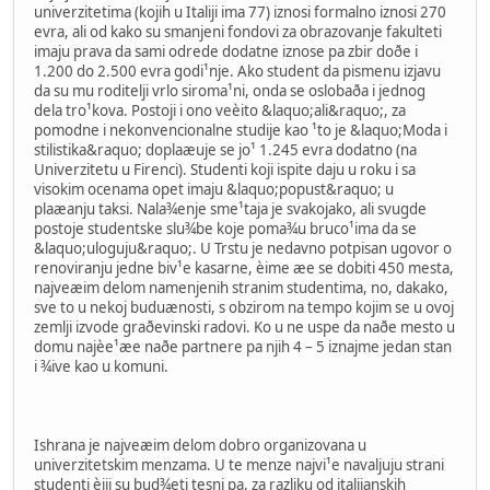
univerzitetima (kojih u Italiji ima 77) iznosi formalno iznosi 270
evra, ali od kako su smanjeni fondovi za obrazovanje fakulteti
imaju prava da sami odrede dodatne iznose pa zbir doðe i
1.200 do 2.500 evra godi¹nje. Ako student da pismenu izjavu
da su mu roditelji vrlo siroma¹ni, onda se oslobaða i jednog
dela tro¹kova. Postoji i ono veèito &laquo;ali&raquo;, za
pomodne i nekonvencionalne studije kao ¹to je &laquo;Moda i
stilistika&raquo; doplaæuje se jo¹ 1.245 evra dodatno (na
Univerzitetu u Firenci). Studenti koji ispite daju u roku i sa
visokim ocenama opet imaju &laquo;popust&raquo; u
plaæanju taksi. Nala¾enje sme¹taja je svakojako, ali svugde
postoje studentske slu¾be koje poma¾u bruco¹ima da se
&laquo;uloguju&raquo;. U Trstu je nedavno potpisan ugovor o
renoviranju jedne biv¹e kasarne, èime æe se dobiti 450 mesta,
najveæim delom namenjenih stranim studentima, no, dakako,
sve to u nekoj buduænosti, s obzirom na tempo kojim se u ovoj
zemlji izvode graðevinski radovi. Ko u ne uspe da naðe mesto u
domu najèe¹æe naðe partnere pa njih 4 – 5 iznajme jedan stan
i ¾ive kao u komuni.
Ishrana je najveæim delom dobro organizovana u
univerzitetskim menzama. U te menze najvi¹e navaljuju strani
studenti èiji su bud¾eti tesni pa, za razliku od italijanskih