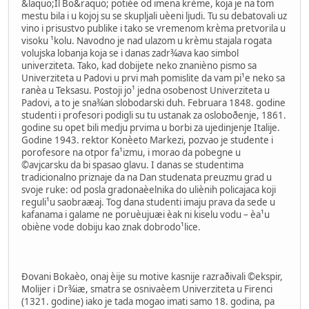
&laquo;Il Bo&raquo; potièe od imena krème, koja je na tom
mestu bila i u kojoj su se skupljali uèeni ljudi. Tu su debatovali uz
vino i prisustvo publike i tako se vremenom krèma pretvorila u
visoku ¹kolu. Navodno je nad ulazom u krèmu stajala rogata
volujska lobanja koja se i danas zadr¾ava kao simbol
univerziteta. Tako, kad dobijete neko znanièno pismo sa
Univerziteta u Padovi u prvi mah pomislite da vam pi¹e neko sa
ranèa u Teksasu. Postoji jo¹ jedna osobenost Univerziteta u
Padovi, a to je sna¾an slobodarski duh. Februara 1848. godine
studenti i profesori podigli su tu ustanak za osloboðenje, 1861.
godine su opet bili medju prvima u borbi za ujedinjenje Italije.
Godine 1943. rektor Konèeto Markezi, pozvao je studente i
porofesore na otpor fa¹izmu, i morao da pobegne u
©avjcarsku da bi spasao glavu. I danas se studentima
tradicionalno priznaje da na Dan studenata preuzmu grad u
svoje ruke: od posla gradonaèelnika do uliènih policajaca koji
reguli¹u saobraæaj. Tog dana studenti imaju prava da sede u
kafanama i galame ne poruèujuæi èak ni kiselu vodu – èa¹u
obiène vode dobiju kao znak dobrodo¹lice.
Ðovani Bokaèo, onaj èije su motive kasnije razraðivali ©ekspir,
Molijer i Dr¾iæ, smatra se osnivaèem Univerziteta u Firenci
(1321. godine) iako je tada mogao imati samo 18. godina, pa